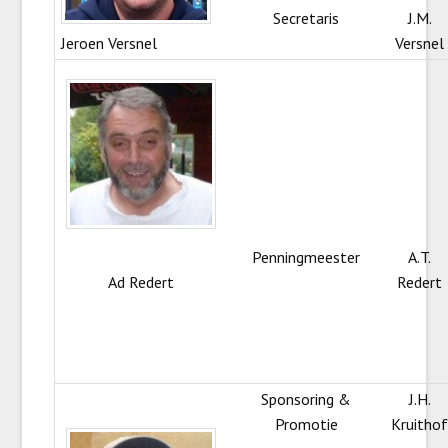
Secretaris
J.M.
Jeroen Versnel
Versnel
Penningmeester
A.T.
Ad Redert
Redert
Sponsoring &
J.H.
Promotie
Kruitho